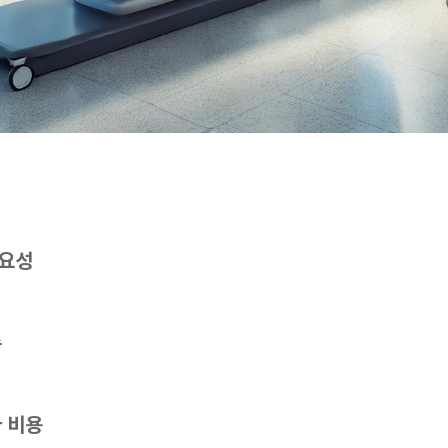
필요성
준
 비용