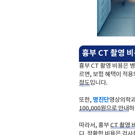
흉부 CT 촬영 
흉부 CT 촬영 비용은 병
르면, 보험 혜택이 적
정도
입니다.
명진단
또한,
영상의학과에
100,000원으로 안내
하
따라서, 흉부
CT 촬영 
다. 정확한 비용은 검사