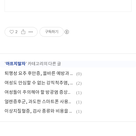
2
구독하기
아프지말자
'
' 카테고리의 다른 글
퇴행성 요추 후만증, 올바른 예방과 관리법
(0)
여성도 안심할 수 없는 강직척추염, 이렇게 대비하세요!
(2)
여성들이 주의해야 할 방광염 증상과 10가지 관리 팁!
(1)
얼렌증후군, 과도한 스마트폰 사용으로 눈 건강의 적신호!
(1)
이상지질혈증, 검사 종류와 비용을 알아보자.
(1)