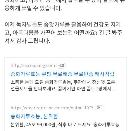
강화하고, 다양한 방면에서 활용할 수 있어 일상에 유
용하게 쓰일 수 있습니다.
이제 독자님들도 송홧가루를 활용하여 건강도 지키
고, 아름다움을 가꾸어 보는건 어떨까요? 긴 글 봐주
셔서 감사 드립니다.
http://m.coupang.com
광고
송화가루효능 쿠팡 무료배송 무료반품 캐시적립
소중한 분께 드릴 송화가루효능, 쿠팡에서 정성껏 고른
선물세트를 만나보세요. 끓이기만 하면 끝! 쿠팡에서 다
양한 한방재료 찾고 와우회원 혜택도 누리세요.
https://smartstore.naver.com/output1075
광고
송화가루효능, 본위환
본위환, 45포 99,000원, 식후 바로 드세요. 송화가루효능