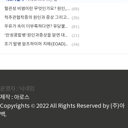
혈관성 비염이란 무엇인가요? 원인, 증상, 치료법 모두 알려드립니다.
(68)
척추관협착증의 원인과 증상 그리고 적절한 치료법
(26)
우유가 속이 더부룩하다면? 유당불내증의 모든 것
(81)
‘만성콩팥병’원인과증상을 알면 대비 할 수 있어요!
(21)
조기 발병 알츠하이머 치매(EOAD)증상과 조기 치료방법
(34)
운영자 : 닉네임
제작 : 아로스
Copyrights © 2022 All Rights Reserved by (주)아
백.