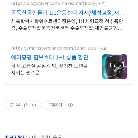
https://blog.naver.com/makesmartbody
광고
똑똑한몸만들기 1:1운동센터 자세/체형교정,재활
운동 전문
체육학박사학위수료센터장운영, 1:1체형교정 척추측만
증, 수술후재활운동전문센터 수술후재활,체형불균형으로
인한통증관리,선수컨디셔닝,1:1맞춤 개별운동 전문센터
https://smartstore.naver.com/tonerissue
광고
에어팡팡 힙보호대 1+1 상품 할인
낙상 고관절 골절 예방, 활기찬 노년을
지키는 필수품
24
구독하기
아프지말자
'
' 카테고리의 다른 글